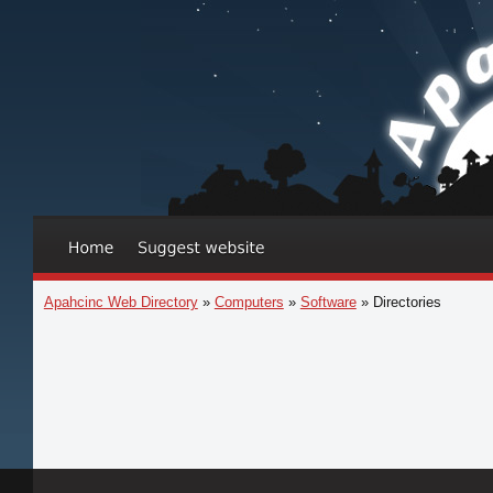
Apahcinc Web Directory
»
Computers
»
Software
» Directories